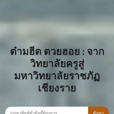
ต๋ามฮีต ตวยฮอย : จาก
วิทยาลัยครูสู่
มหาวิทยาลัยราชภัฏ
เชียงราย
ค้นหา