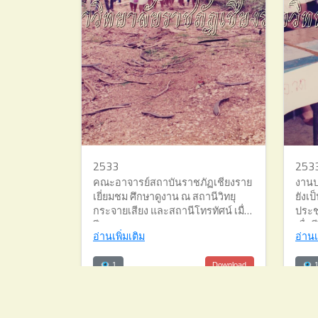
2533
253
คณะอาจารย์สถาบันราชภัฏเชียงราย
งานปฐ
เยี่ยมชม ศึกษาดูงาน ณ สถานีวิทยุ
ยังเ
กระจายเสียง และสถานีโทรทัศน์ เมื่อ
ประช
ปี พ.ศ. 2533
เมื่อ
อ่านเพิ่มเติม
อ่านเ
1
Download