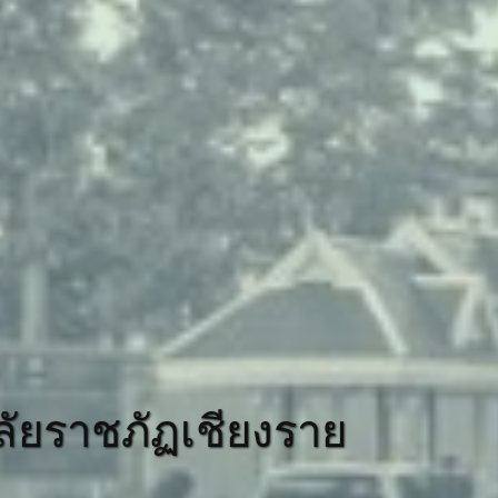
าลัยราชภัฏเชียงราย