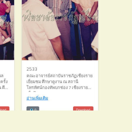
2533
ผล
คณะอาจารย์สถาบันราชภัฏเชียงราย
ครั้ง
เยี่ยมชม ศึกษาดูงาน ณ สถานี
 ตึก
โทรทัศน์กองทัพบกช่อง 7 เชียงราย
เมื่อปี พ.ศ. 2533
อ่านเพิ่มเติม
load
0
Download