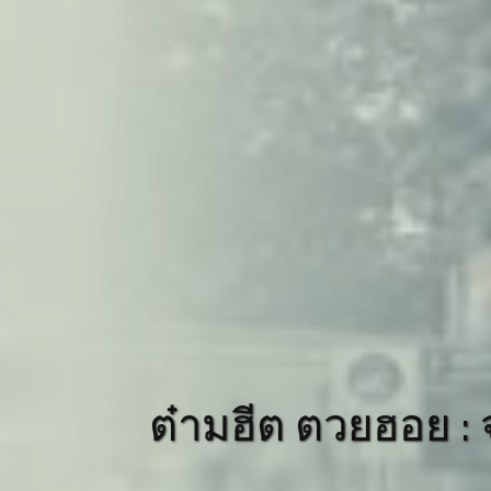
ต๋ามฮีต ตวยฮอย : 